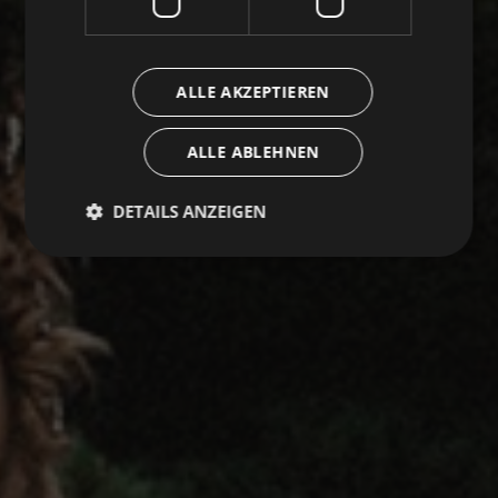
ALLE AKZEPTIEREN
ALLE ABLEHNEN
DETAILS ANZEIGEN
Unbedingt erforderlich
Performance
Targeting
Funktionalität
Unbedingt erforderliche Cookies ermöglichen
wesentliche Kernfunktionen der Website wie die
Benutzeranmeldung und die Kontoverwaltung.
Ohne die unbedingt erforderlichen Cookies kann die
Website nicht ordnungsgemäß verwendet werden.
Name
Anbieter / Domäne
Ablaufdatum