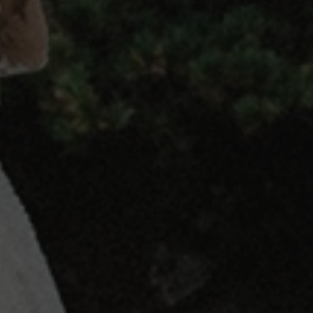
[abcdef0123456789]
www.boealpinelounge.it
Sitzung
{32}
CookieScriptConsent
5 Monate 3
CookieScript
Wochen
www.boealpinelounge.it
datadome
1 Jahr
DataDome
.thefork.com
Google-
Datenschutzerklärung