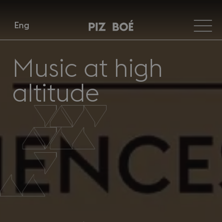
Eng
Music at high
altitude