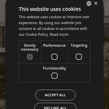
×
This website uses cookies
This website uses cookies to improve user
ITALIAN
experience. By using our website you
GERMAN
consent to all cookies in accordance with
ENGLISH
our Cookie Policy.
Read more
Strictly
Performance
Targeting
necessary
Functionality
ACCEPT ALL
DECLINE ALL